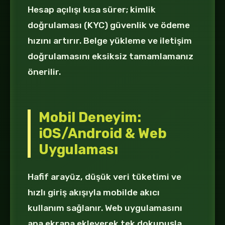
Hesap açılışı kısa sürer; kimlik
doğrulaması (KYC) güvenlik ve ödeme
hızını artırır. Belge yükleme ve iletişim
doğrulamasını eksiksiz tamamlamanız
önerilir.
Mobil Deneyim:
iOS/Android & Web
Uygulaması
Hafif arayüz, düşük veri tüketimi ve
hızlı giriş akışıyla mobilde akıcı
kullanım sağlanır. Web uygulamasını
ana ekrana ekleyerek tek dokunuşla