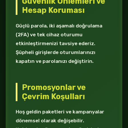
Güvenlik Önlemleri ve
Hesap Koruması
Güçlü parola, iki aşamalı doğrulama
(2FA) ve tek cihaz oturumu
etkinleştirmenizi tavsiye ederiz.
Şüpheli girişlerde oturumlarınızı
kapatın ve parolanızı değiştirin.
Promosyonlar ve
Çevrim Koşulları
Hoş geldin paketleri ve kampanyalar
dönemsel olarak değişebilir.