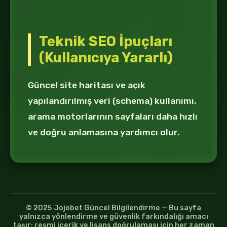
Teknik SEO İpuçları
(Kullanıcıya Yararlı)
Güncel site haritası ve açık
yapılandırılmış veri (schema) kullanımı,
arama motorlarının sayfaları daha hızlı
ve doğru anlamasına yardımcı olur.
© 2025 Jojobet Güncel Bilgilendirme — Bu sayfa
yalnızca yönlendirme ve güvenlik farkındalığı amacı
taşır; resmi içerik ve lisans doğrulaması için her zaman