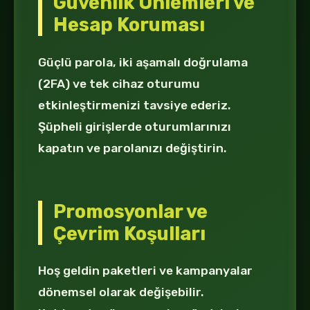
Güvenlik Önlemleri ve
Hesap Koruması
Güçlü parola, iki aşamalı doğrulama
(2FA) ve tek cihaz oturumu
etkinleştirmenizi tavsiye ederiz.
Şüpheli girişlerde oturumlarınızı
kapatın ve parolanızı değiştirin.
Promosyonlar ve
Çevrim Koşulları
Hoş geldin paketleri ve kampanyalar
dönemsel olarak değişebilir.