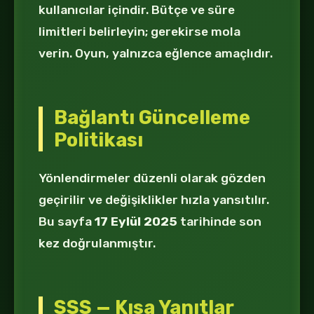
kullanıcılar içindir. Bütçe ve süre
limitleri belirleyin; gerekirse mola
verin. Oyun, yalnızca eğlence amaçlıdır.
Bağlantı Güncelleme
Politikası
Yönlendirmeler düzenli olarak gözden
geçirilir ve değişiklikler hızla yansıtılır.
Bu sayfa
17 Eylül 2025
tarihinde son
kez doğrulanmıştır.
SSS — Kısa Yanıtlar