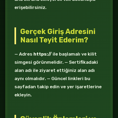
erişebilirsiniz.
Gerçek Giriş Adresini
Nasıl Teyit Ederim?
— Adres
https://
ile başlamalı ve kilit
simgesi görünmelidir. — Sertifikadaki
alan adı ile ziyaret ettiğiniz alan adı
aynı olmalıdır. — Güncel linkleri bu
sayfadan takip edin ve yer işaretlerine
ekleyin.