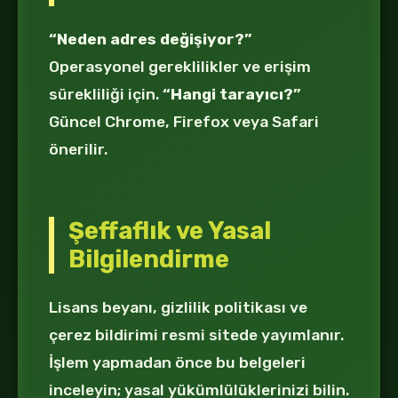
“Neden adres değişiyor?”
Operasyonel gereklilikler ve erişim
sürekliliği için.
“Hangi tarayıcı?”
Güncel Chrome, Firefox veya Safari
önerilir.
Şeffaflık ve Yasal
Bilgilendirme
Lisans beyanı, gizlilik politikası ve
çerez bildirimi resmi sitede yayımlanır.
İşlem yapmadan önce bu belgeleri
inceleyin; yasal yükümlülüklerinizi bilin.