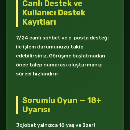
Canlı Destek ve
Kullanıcı Destek
Kayıtları
7/24 canlı sohbet ve e-posta desteği
ile işlem durumunuzu takip
edebilirsiniz. Görüşme başlatmadan
önce talep numarası oluşturmanız
süreci hızlandırır.
Sorumlu Oyun — 18+
Uyarısı
Jojobet yalnızca 18 yaş ve üzeri