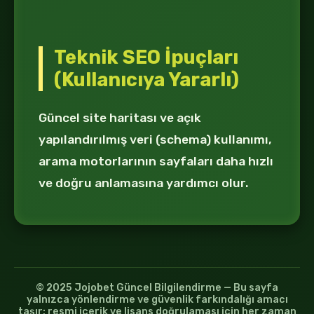
Teknik SEO İpuçları
(Kullanıcıya Yararlı)
Güncel site haritası ve açık
yapılandırılmış veri (schema) kullanımı,
arama motorlarının sayfaları daha hızlı
ve doğru anlamasına yardımcı olur.
© 2025 Jojobet Güncel Bilgilendirme — Bu sayfa
yalnızca yönlendirme ve güvenlik farkındalığı amacı
taşır; resmi içerik ve lisans doğrulaması için her zaman