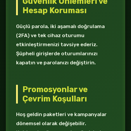
Güvenlik Önlemleri ve
Hesap Koruması
Güçlü parola, iki aşamalı doğrulama
(2FA) ve tek cihaz oturumu
etkinleştirmenizi tavsiye ederiz.
Şüpheli girişlerde oturumlarınızı
kapatın ve parolanızı değiştirin.
Promosyonlar ve
Çevrim Koşulları
Hoş geldin paketleri ve kampanyalar
dönemsel olarak değişebilir.