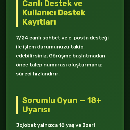
Canlı Destek ve
Kullanıcı Destek
Kayıtları
7/24 canlı sohbet ve e-posta desteği
ile işlem durumunuzu takip
edebilirsiniz. Görüşme başlatmadan
önce talep numarası oluşturmanız
süreci hızlandırır.
Sorumlu Oyun — 18+
Uyarısı
Jojobet yalnızca 18 yaş ve üzeri