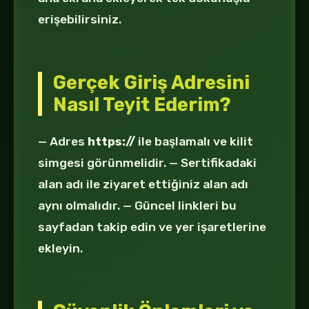
erişebilirsiniz.
Gerçek Giriş Adresini
Nasıl Teyit Ederim?
— Adres
https://
ile başlamalı ve kilit
simgesi görünmelidir. — Sertifikadaki
alan adı ile ziyaret ettiğiniz alan adı
aynı olmalıdır. — Güncel linkleri bu
sayfadan takip edin ve yer işaretlerine
ekleyin.